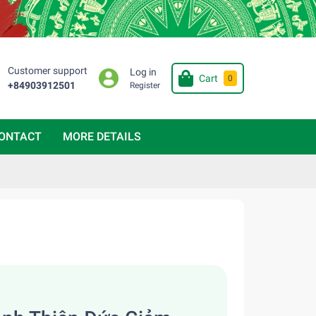
Customer support
Log in
Cart
0
+84903912501
Register
ONTACT
MORE DETAILS