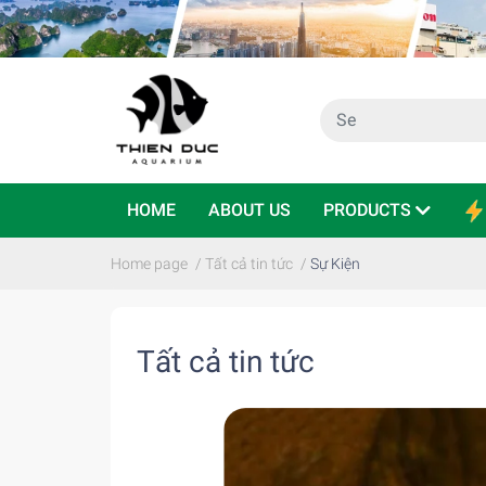
HOME
ABOUT US
PRODUCTS
Home page
/
Tất cả tin tức
/
Sự Kiện
Tất cả tin tức