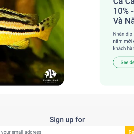
Cá C
10% -
Và N
Nhân dịp 
năm mới 
khách hàn
See de
Sign up for
Re