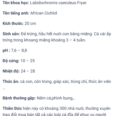
Tên khoa học:
Labidochromis caeruleus Fryer.
Tên tiếng anh:
African Cichlid
Kích thước:
20 cm
Sinh sản:
Đẻ trứng, hầu hết nuôi con bằng miệng. Cá cái ấp
trứng trong khoang miệng khoảng 3 – 4 tuần.
pH :
7,6 – 8,8
Độ cứng:
10 – 25
Nhiệt độ:
24 – 28
Thức ăn:
cá con, côn trùng, giáp xác, trùng chỉ, thức ăn viên
…
Bệnh thường gặp:
Nấm cá,phình bụng,..
Thiên Đức
hiện này có khoảng 300 nhà nuôi, thường xuyên
trao đổi mua bán tất cả các loài cá đĩa để phục vụ người