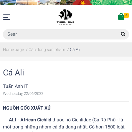
0
Home page
/
Các dòng sản phẩm
/
Cá Ali
Cá Ali
Tuấn Anh IT
Wednesday, 22/06/2022
NGUỒN GỐC XUẤT XỨ
ALI
- African Cichlid
thuộc hộ Cichlidae (Cá Rô Phi) - là
một trong những nhóm cá đa dạng nhất. Có hơn 1500 loài,