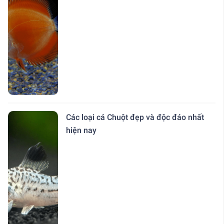
Các loại cá Chuột đẹp và độc đáo nhất
hiện nay