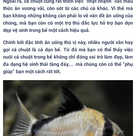
Ngoài ra, cá chuột cũng rất thích việc “nhặt nhạnh” các mẩu
thức ăn vương vãi, còn sót từ các chú cá khác. Vì thế mà
bạn không những không cần phải lo về vấn đề ăn uống của
chúng, mà bạn còn có một trợ thủ đắc lực hỗ trợ bạn dọn
dẹp vệ sinh trong bể một cách hiệu quả.
Chính bởi đặc tính ăn uống thú vị này, nhiều người vẫn hay
gọi cá chuột là cá dọn bể. Từ đó mà bạn có thể thấy việc
nuôi cá chuột trong bể không chỉ đóng vai trò làm đẹp, làm
đa dạng hệ sinh thái tầng đáy,... mà chúng còn có thể “phụ
giúp” bạn một cách rất tốt.