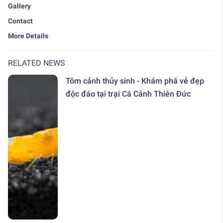
Gallery
Contact
More Details
RELATED NEWS
Tôm cảnh thủy sinh - Khám phá vẻ đẹp
độc đáo tại trại Cá Cảnh Thiên Đức