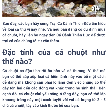
Sau đây, các bạn hãy cùng Trại Cá Cảnh Thiên Đức tìm hiểu
về loài cá thú vị này nhé. Và nếu bạn đang có dự định mua
cá chuột, hãy liên hệ ngay đến Cá Cảnh Thiên Đức để được
trại cá của chúng tôi tư vấn thêm.
Đặc tính của cá chuột như
thế nào?
Cá chuột có đặc tính rất ôn hòa và dễ thương. Vì thế mà
bạn có thể sắp xếp loài cá hiền lành này vào bể một cách
dễ dàng mà không cần phải lo lắng đến việc chúng có thể
gây tổn hại đến các động vật khác trong hệ sinh thái. Bên
cạnh đó, cá chuột chủ yếu sống ở tầng đáy, bạn có thể lấp
khoảng trống này một cách tuyệt vời với số lượng từ 2 - 5
chú cá chuột, tùy vào kích thước bể của bạn.