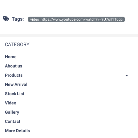
Tags:
video_https://www.youtube.com/watch?v=9U7uII1T0qc
CATEGORY
Home
About us
Products
New Arrival
Stock List
Video
Gallery
Contact
More Details