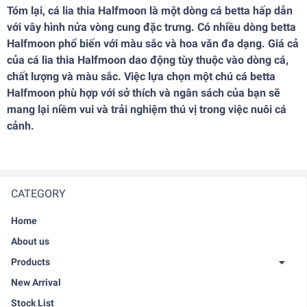
Tóm lại, cá lia thia Halfmoon là một dòng cá betta hấp dẫn
với vây hình nửa vòng cung đặc trưng. Có nhiều dòng betta
Halfmoon phổ biến với màu sắc và hoa văn đa dạng. Giá cả
của cá lia thia Halfmoon dao động tùy thuộc vào dòng cá,
chất lượng và màu sắc. Việc lựa chọn một chú cá betta
Halfmoon phù hợp với sở thích và ngân sách của bạn sẽ
mang lại niềm vui và trải nghiệm thú vị trong việc nuôi cá
cảnh.
CATEGORY
Home
About us
Products
New Arrival
Stock List