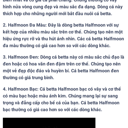
hình nửa vòng cung đẹp và màu sắc đa dạng. Dòng cá này
thích hợp cho những người mới bắt đầu nuôi cá betta.
2. Halfmoon Đa Màu: Đây là dòng betta Halfmoon với sự
kết hợp của nhiều màu sắc trên cơ thể. Chúng tạo nên một
hiệu ứng rực rỡ và thu hút ánh nhìn. Các cá betta Halfmoon
đa màu thường có giá cao hơn so với các dòng khác.
3. Halfmoon Đen: Dòng cá betta này có màu sắc chủ đạo là
đen hoặc có hoa văn đen đậm trên cơ thể. Chúng tạo nên
một vẻ đẹp độc đáo và huyền bí. Cá betta Halfmoon đen
thường có giá trung bình.
4. Halfmoon Bạc: Cá betta Halfmoon bạc có vây và cơ thể
có màu bạc hoặc màu ánh kim. Chúng mang lại sự sang
trọng và đẳng cấp cho bể cá của bạn. Cá betta Halfmoon
bạc thường có giá cao hơn so với các dòng khác.