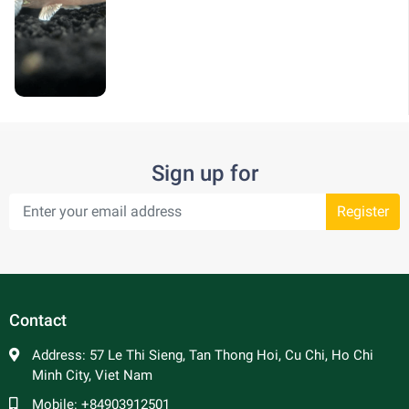
Sign up for
Register
Contact
Address:
57 Le Thi Sieng, Tan Thong Hoi, Cu Chi, Ho Chi
Minh City, Viet Nam
Mobile:
+84903912501