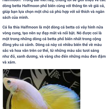
dòng betta Halfmoon phổ biến cùng với thông tin về giá cả,
giúp bạn lựa chọn một chú cá phù hợp với sở thích và ngân
sách của mình.
Cá lia thia Halfmoon là một dòng cá betta có vây hình nửa
vòng cung, tạo nên sự đẹp mắt và nổi bật. Nó được coi là
một trong những dòng cá betta phổ biến nhất trong cộng
đồng yêu cá cảnh. Dòng cá này có nhiều biến thể về màu
sắc và hoa văn trên cơ thể, từ những màu sắc tươi sáng
như đỏ, xanh dương, và vàng cho đến những màu đen đậm
và xám.