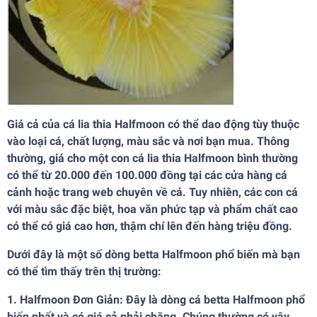
Giá cả của cá lia thia Halfmoon có thể dao động tùy thuộc
vào loại cá, chất lượng, màu sắc và nơi bạn mua. Thông
thường, giá cho một con cá lia thia Halfmoon bình thường
có thể từ 20.000 đến 100.000 đồng tại các cửa hàng cá
cảnh hoặc trang web chuyên về cá. Tuy nhiên, các con cá
với màu sắc đặc biệt, hoa văn phức tạp và phẩm chất cao
có thể có giá cao hơn, thậm chí lên đến hàng triệu đồng.
Dưới đây là một số dòng betta Halfmoon phổ biến mà bạn
có thể tìm thấy trên thị trường:
1. Halfmoon Đơn Giản: Đây là dòng cá betta Halfmoon phổ
biến nhất và có giá cả phải chăng. Chúng thường có vây