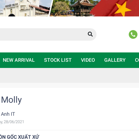
NEW ARRIVAL
STOCK LIST
VIDEO
GALLERY
C
 Molly
 Anh IT
y, 28/06/2021
ỒN GỐC XUẤT XỨ