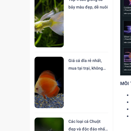
bảy màu đẹp, dễ nuôi
Giá cá dĩa rẻ nhất,
mua tại trại, không
trung gian
MÔI
Các loại cá Chuột
đẹp và độc đáo nhất