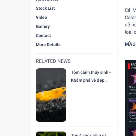
Stock List
Cá M
Colom
Video
dễ nu
Gallery
loài 
Contact
MẦU
More Details
RELATED NEWS
Tôm cảnh thủy sinh -
Khám phá vẻ đẹp
độc đáo tại trại Cá
Cảnh Thiên Đức
Top 4 các giống cá