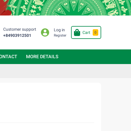
Customer support
Log in
Cart
0
+84903912501
Register
ONTACT
MORE DETAILS