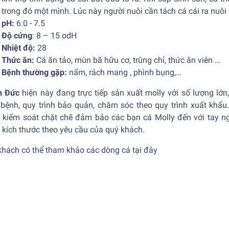
trong đó một mình. Lúc này người nuôi cần tách cá cái ra nuôi 
pH:
6.0 - 7.5
Độ cứng
: 8 – 15 odH
Nhiệt độ:
28
Thức ăn:
Cá ăn tảo, mùn bã hữu cơ, trùng chỉ, thức ăn viên …
Bệnh thường gặp:
nấm, rách mang , phình bụng,…
n Đức
hiện này đang trực tiếp sản xuất molly với số lượng lớ
 bệnh, quy trình bảo quản, chăm sóc theo quy trình xuất khẩu.
 kiểm soát chặt chẽ đảm bảo các bạn
cá Molly
đến với tay n
 kích thước theo yêu cầu của quý khách.
khách có thể tham khảo các dòng cá tại
đây