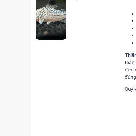
hiện nay
Thiê
toàn
được
đúng
Quý 