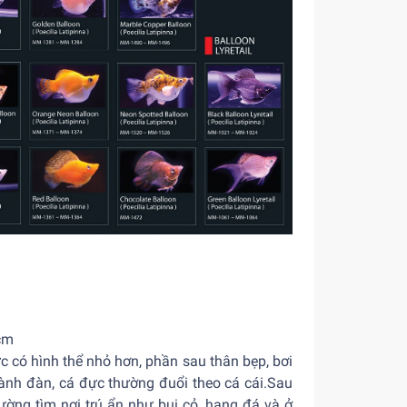
6cm
c có hình thể nhỏ hơn, phần sau thân bẹp, bơi
thành đàn, cá đực thường đuổi theo cá cái.Sau
hường tìm nơi trú ẩn như bụi cỏ, hang đá và ở