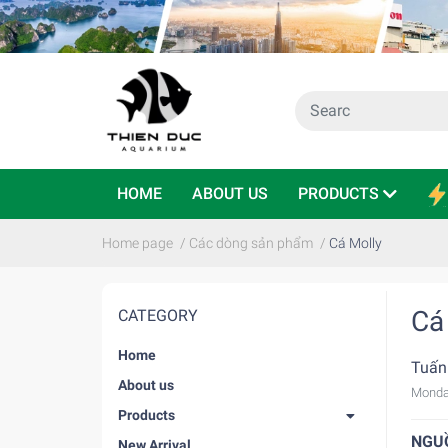
HOME
ABOUT US
PRODUCTS
Home page
/
Các dòng sản phẩm
/
Cá Molly
Cá
CATEGORY
Home
Tuấn
About us
Monda
Products
NGU
New Arrival