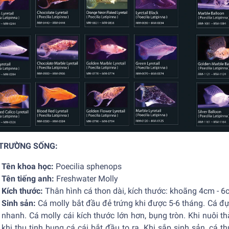
 TRƯỜNG SỐNG:
Tên khoa học:
Poecilia sphenops
Tên tiếng anh:
Freshwater
Molly
Kích thước:
Thân hình cá thon dài, kích thước: khoãng 4cm - 
Sinh sản:
Cá molly bắt đầu đẻ trứng khi được 5-6 tháng. Cá đự
nhanh. Cá molly cái kích thước lớn hơn, bụng tròn. Khi nuôi 
khi thụ tinh bụng cá cái bắt đầu to ra. Khi sắp sinh sản, cá t