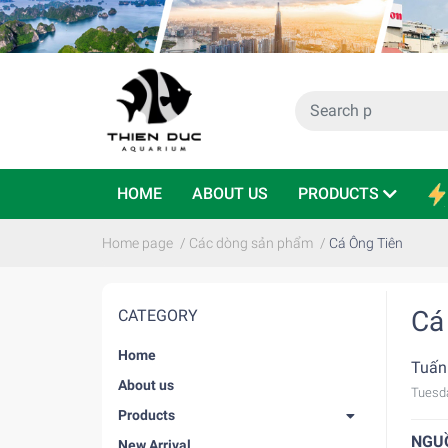
HOME
ABOUT US
PRODUCTS
Home page
/
Các dòng sản phẩm
/
Cá Ông Tiên
Cá
CATEGORY
Home
Tuấn
About us
Tuesd
Products
NGU
New Arrival