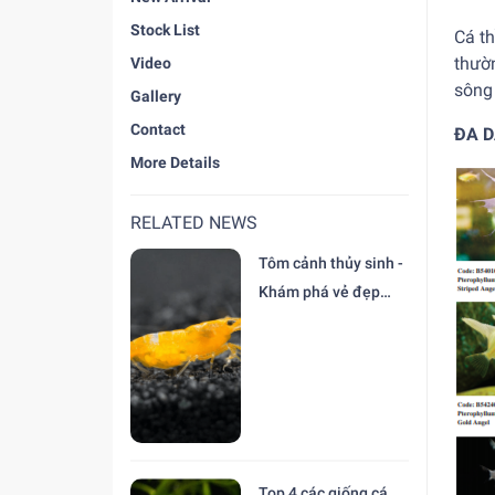
Stock List
Cá th
thườn
Video
sông
Gallery
Contact
ĐA 
More Details
RELATED NEWS
Tôm cảnh thủy sinh -
Khám phá vẻ đẹp
độc đáo tại trại Cá
Cảnh Thiên Đức
Top 4 các giống cá