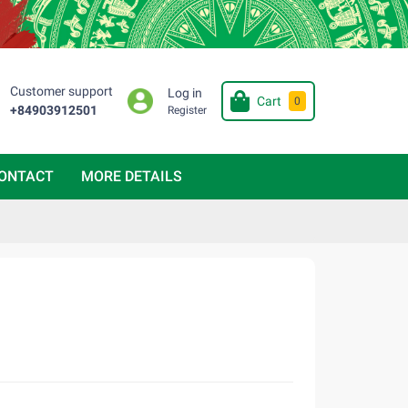
Customer support
Log in
Cart
0
+84903912501
Register
ONTACT
MORE DETAILS