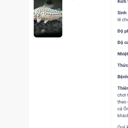
Kích 
hiện nay
Sinh
lẻ ch
Độ p
Độ c
Nhiệ
Thức
Bệnh
Thiê
chơi 
theo 
cá Ô
khác
Quý 