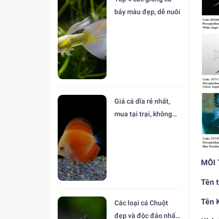
bảy màu đẹp, dễ nuôi
Giá cá dĩa rẻ nhất,
mua tại trại, không
trung gian
MÔI
Tên t
Tên 
Các loại cá Chuột
đẹp và độc đáo nhất