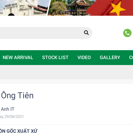
NEW ARRIVAL
STOCK LIST
VIDEO
GALLERY
C
 Ông Tiên
 Anh IT
ay, 29/06/2021
ỒN GỐC XUẤT XỨ