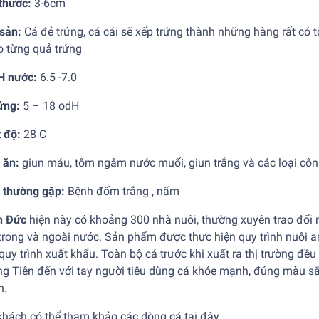
thước:
3-6cm
 sản:
Cá đẻ trứng, cá cái sẽ xếp trứng thành những hàng rất có t
o từng quả trứng
H nước:
6.5 -7.0
ứng:
5 – 18 odH
t độ:
28 C
 ăn:
giun máu, tôm ngâm nước muối, giun trắng và các loại côn
 thường gặp:
Bệnh đốm trắng , nấm
n Đức
hiện này có khoảng 300 nhà nuôi, thường xuyên trao đổi 
trong và ngoài nước. Sản phẩm được thực hiện quy trình nuôi a
quy trình xuất khẩu. Toàn bộ cá trước khi xuất ra thị trường đ
ng Tiên
đến với tay người tiêu dùng cá khỏe mạnh, đúng màu sắ
h.
khách có thể tham khảo các dòng cá tại
đây