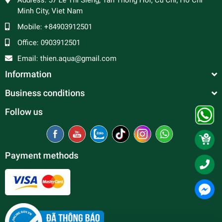
Address:
57 Le Thi Sieng, Tan Thong Hoi, Cu Chi, Ho Chi
Minh City, Viet Nam
Mobile:
+84903912501
Office:
0903912501
Email:
thien.aqua@gmail.com
Information
Business conditions
Follow us
Payment methods