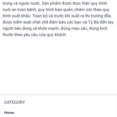
trong và ngoài nước. Sản phẩm được thực hiện quy trình
nuôi an toàn bệnh, quy trình bảo quản, chăm sóc theo quy
trình xuất khẩu. Toàn bộ cá trước khi xuất ra thị trường đều
được kiểm soát chặt chẽ đảm bảo các bạn cá Tỳ Bà đến tay
người tiêu dùng cá khỏe mạnh, đúng màu sắc, đúng kích
thước theo yêu cầu của quý khách.
CATEGORY
Home