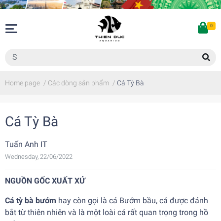
0
Home page
/
Các dòng sản phẩm
/
Cá Tỳ Bà
Cá Tỳ Bà
Tuấn Anh IT
Wednesday, 22/06/2022
NGUỒN GỐC XUẤT XỨ
Cá tỳ bà
bướm
hay còn gọi là cá Bướm bầu, cá được đánh
bắt từ thiên nhiên và là một loài cá rất quan trọng trong hồ