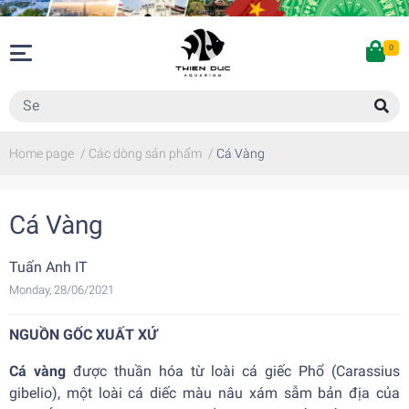
0
Home page
/
Các dòng sản phẩm
/
Cá Vàng
Cá Vàng
Tuấn Anh IT
Monday, 28/06/2021
NGUỒN GỐC XUẤT XỨ
Cá vàng
được thuần hóa từ loài cá giếc Phổ (Carassius
gibelio), một loài cá diếc màu nâu xám sẫm bản địa của