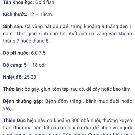
Tên Khoa học:
Gold fish
Kích thước:
12 – 13cm
Sinh sản:
Cá vàng bắt đầu đẻ trứng khoảng 8 tháng đến 1
năm. Thời gian sinh sản tốt nhất của cá vàng vào khoản
tháng 7 hoặc tháng 8.
Độ pH nước:
6.0-7.5
Độ cứng:
5 – 18 odH
Nhiệt độ:
25-28
Thức ăn :
bọ gậy, giun, tôm tép, rau cỏ, dễ cây hoặc bèo tấm
Bệnh thường gặp:
Bệnh đốm trắng , bệnh mục đuôi hoặc
vây,…
Thiên Đức
hiện này có khoảng 300 nhà nuôi, thường xuyên
trao đổi mua bán tất cả các loài cá đĩa để phục vụ người
chơi trong và ngoài nước. Sản phẩm được thực hiện quy