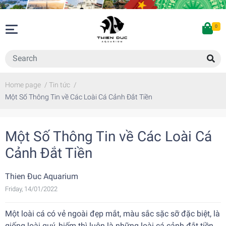
0
Home page
/
Tin tức
/
Một Số Thông Tin về Các Loài Cá Cảnh Đắt Tiền
Một Số Thông Tin về Các Loài Cá
Cảnh Đắt Tiền
Thien Đuc Aquarium
Friday, 14/01/2022
Một loài cá có vẻ ngoài đẹp mắt, màu sắc sặc sỡ đặc biệt, là
giống loài quý, hiếm thì luôn là những loài cá cảnh đắt tiền.