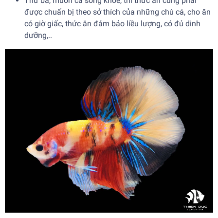
Thứ ba, muốn cá sống khoẻ, thì thức ăn cũng phải
được chuẩn bị theo sở thích của những chú cá, cho ăn
có giờ giấc, thức ăn đảm bảo liều lượng, có đủ dinh
dưỡng,..