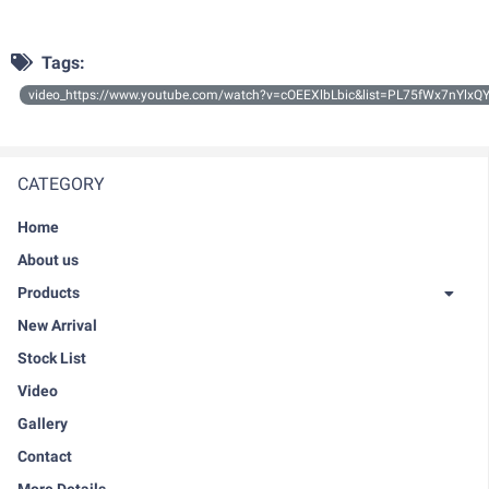
Tags:
video_https://www.youtube.com/watch?v=cOEEXlbLbic&list=PL75fWx7nYlxQ
CATEGORY
Home
About us
Products
New Arrival
Stock List
Video
Gallery
Contact
More Details