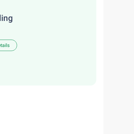
ding
tails