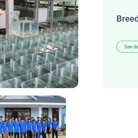
Bree
See de