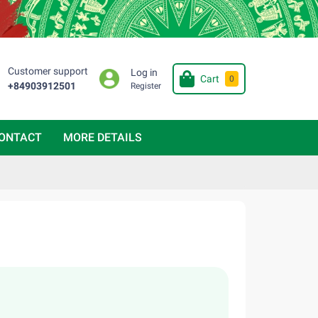
Customer support
Log in
Cart
0
+84903912501
Register
ONTACT
MORE DETAILS