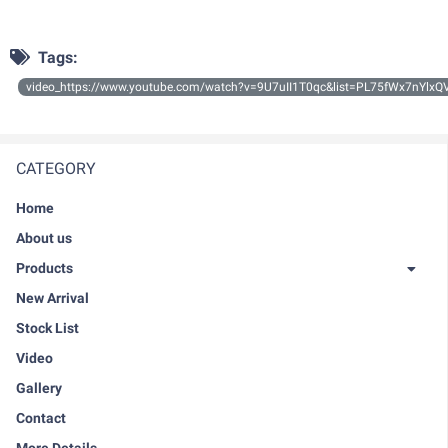
Tags:
video_https://www.youtube.com/watch?v=9U7uII1T0qc&list=PL75fWx7nY
CATEGORY
Home
About us
Products
New Arrival
Stock List
Video
Gallery
Contact
More Details