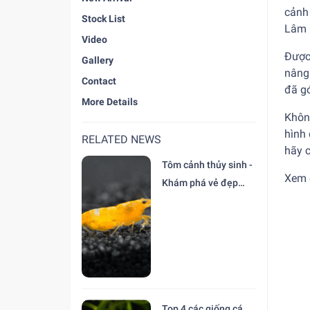
cảnh
Stock List
Lâm 
Video
Được 
Gallery
nâng
Contact
đã g
More Details
Không
hình 
RELATED NEWS
hãy 
Tôm cảnh thủy sinh -
Xem c
Khám phá vẻ đẹp
độc đáo tại trại Cá
Cảnh Thiên Đức
Top 4 các giống cá