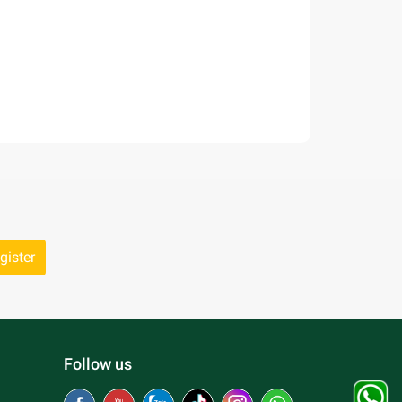
gister
Follow us