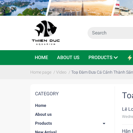
HOME
ABOUT US
PRODUCTS
Home page
/
Video
/
Toạ Đàm Đưa Cá Cảnh Thành Sản
To
CATEGORY
Home
Lê L
About us
Wedne
Products
Hân 
New Arrival