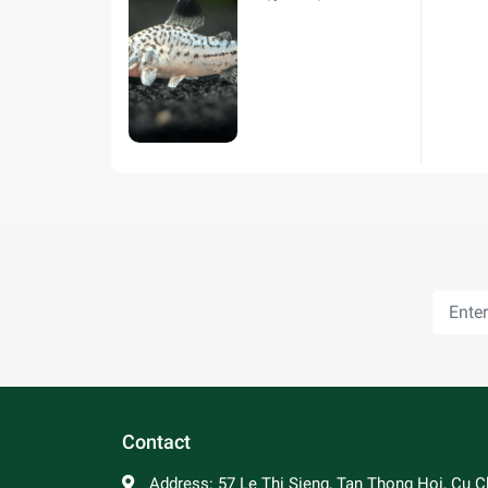
hiện nay
Contact
Address:
57 Le Thi Sieng, Tan Thong Hoi, Cu Ch