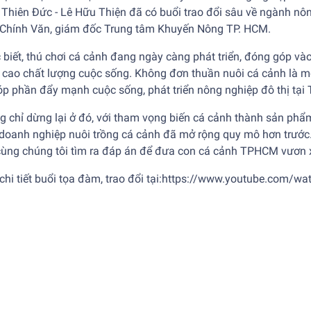
 Thiên Đức - Lê Hữu Thiện đã có buổi trao đổi sâu về ngành nô
Chính Văn, giám đốc Trung tâm Khuyến Nông TP. HCM.
biết, thú chơi cá cảnh đang ngày càng phát triển, đóng góp và
 cao chất lượng cuộc sống. Không đơn thuần nuôi cá cảnh là m
óp phần đẩy mạnh cuộc sống, phát triển nông nghiệp đô thị tạ
 chỉ dừng lại ở đó, với tham vọng biến cá cảnh thành sản phẩm
doanh nghiệp nuôi trồng cá cảnh đã mở rộng quy mô hơn trước.
cùng chúng tôi tìm ra đáp án để đưa con cá cảnh TPHCM vươn x
hi tiết buổi tọa đàm, trao đổi tại:
https://www.youtube.com/w