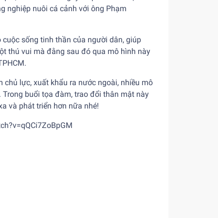
ng nghiệp nuôi cá cảnh với ông Phạm
o cuộc sống tinh thần của người dân, giúp
ột thú vui mà đằng sau đó qua mô hình này
i TPHCM.
 chủ lực, xuất khẩu ra nước ngoài, nhiều mô
 Trong buổi tọa đàm, trao đổi thân mật này
a và phát triển hơn nữa nhé!
atch?v=qQCi7ZoBpGM