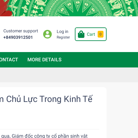
Customer support
Log in
Cart
0
+84903912501
Register
ONTACT
MORE DETAILS
 Chủ Lực Trong Kinh Tế
 qua, Giám đốc công ty cổ phần sinh vật