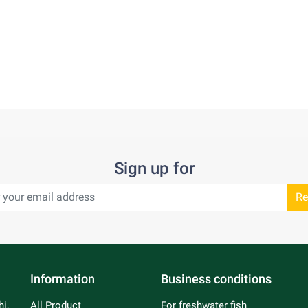
Sign up for
Re
Information
Business conditions
i,
All Product
For freshwater fish