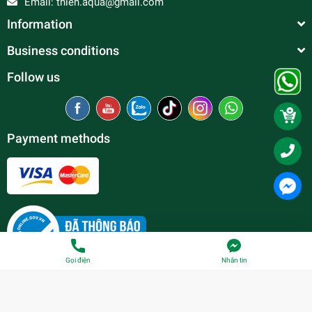
Email:
thien.aqua@gmail.com
Information
Business conditions
Follow us
Payment methods
Gọi điện
Nhắn tin
© Copyright belong to
Thien Duc Aquarium
| Provided by
Sapo