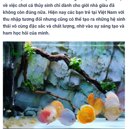
về việc chơi cá thủy sinh chỉ dành cho giới nhà giàu đã
không còn đúng nữa. Hiện nay các bạn trẻ tại Việt Nam với
thu nhập tương đối nhưng cũng có thể tạo ra những hệ sinh
thái vô cùng đặc sắc và chất lượng, nhờ vào sự sáng tạo và
ham học hỏi của mình.