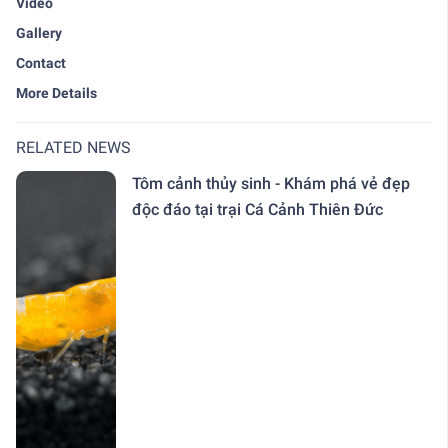
Video
Gallery
Contact
More Details
RELATED NEWS
Tôm cảnh thủy sinh - Khám phá vẻ đẹp
độc đáo tại trại Cá Cảnh Thiên Đức