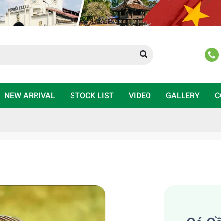
NEW ARRIVAL
STOCK LIST
VIDEO
GALLERY
C