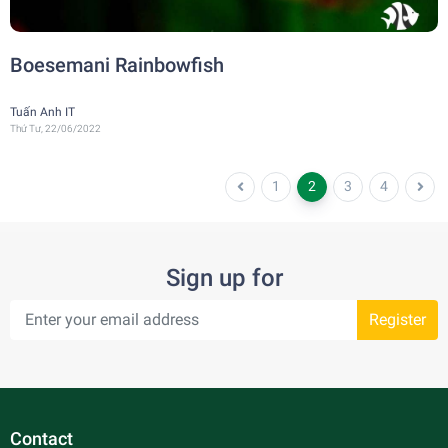
Boesemani Rainbowfish
Tuấn Anh IT
Thứ Tư, 22/06/2022
1
2
3
4
Sign up for
Register
Contact